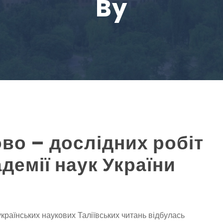
By
во – дослідних робіт
демії наук України
еукраїнських наукових Таліївських читань відбулась