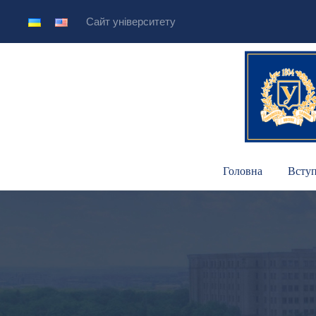
Сайт університету
Головна
Всту