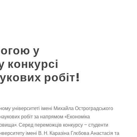
могою у
у конкурсі
укових робіт!
ному університеті імені Михайла Остроградського
 наукових робіт за напрямом «Економіка
овища». Серед переможців конкурсу – студенти
верситету імені В. Н. Каразіна Глєбова Анастасія та