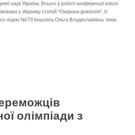
емії наук України. Всього у роботі конференції взяло
іковано у збірнику статей “Охорона довкілля”. Із
ного ліцею №173 Кошлата Ольга Владиславівна, тема
ереможців
ої олімпіади з