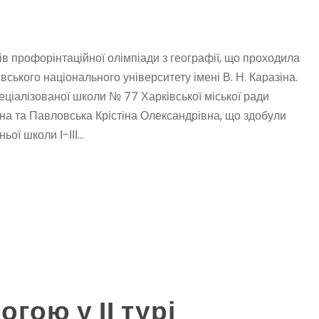
в профорінтаційної олімпіади з географії, що проходила
вського національного університету імені В. Н. Каразіна.
еціалізованої школи № 77 Харківської міської ради
вна та Павловська Крістіна Олександрівна, що здобули
ої школи І-ІІІ...
огою у ІІ турі