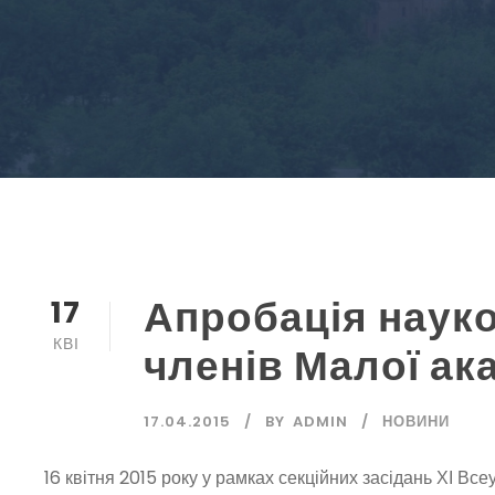
Апробація науко
17
КВІ
членів Малої ака
17.04.2015
BY
ADMIN
НОВИНИ
16 квітня 2015 року у рамках секційних засідань ХІ Вс