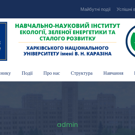
Майбутні події
Успішні 
пнику
Події
Про нас
Структура
Навчання
admin