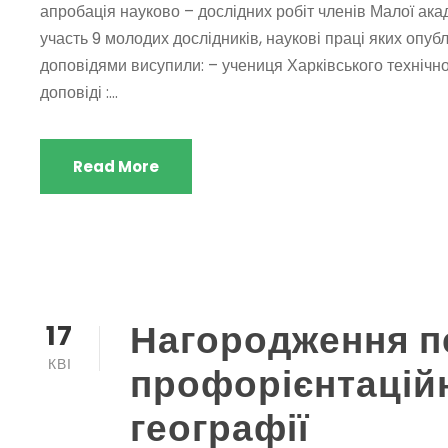
апробація науково – дослідних робіт членів Малої акад
участь 9 молодих дослідників, наукові праці яких опубл
доповідями висупили: – учениця Харківського техніч
доповіді :...
Read More
Нагородження п
17
КВІ
профорієнтаційн
географії