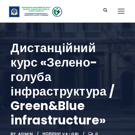
Дистанційний
курс «Зелено-
голуба
інфраструктура /
Green&Blue
infrastructure»
BY
ADMIN
НОВИНИ V4-GBI
0