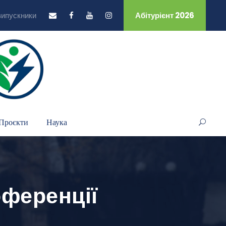
випускники
Абітурієнт 2026
Проєкти
Наука
коференції