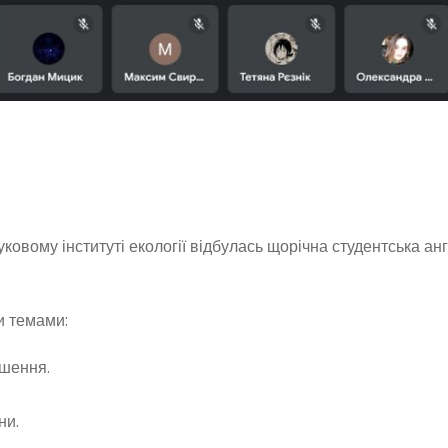
овому інституті екології відбулась щорічна студентська анг
и темами:
ішення.
ни.