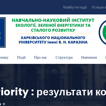
Майбутні події
Успішні 
пнику
Події
Про нас
Структура
Навчання
riority : результати 
0