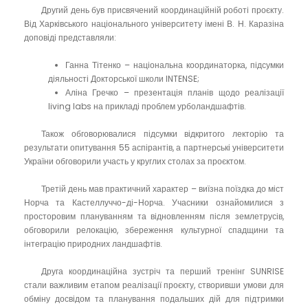
Другий день був присвячений координаційній роботі проєкту.
Від Харківського національного університету імені В. Н. Каразіна
доповіді представляли:
Ганна Тітенко – національна координаторка, підсумки
діяльності Докторської школи INTENSE;
Аліна Гречко – презентація планів щодо реалізації
living labs на прикладі проблем урболандшафтів.
Також обговорювалися підсумки відкритого лекторію та
результати опитування 55 аспірантів, а партнерські університети
України обговорили участь у круглих столах за проєктом.
Третій день мав практичний характер – виїзна поїздка до міст
Норча та Кастеллуччо-ді-Норча. Учасники ознайомилися з
просторовим плануванням та відновленням після землетрусів,
обговорили релокацію, збереження культурної спадщини та
інтеграцію природних ландшафтів.
Друга координаційна зустріч та перший тренінг SUNRISE
стали важливим етапом реалізації проєкту, створивши умови для
обміну досвідом та планування подальших дій для підтримки