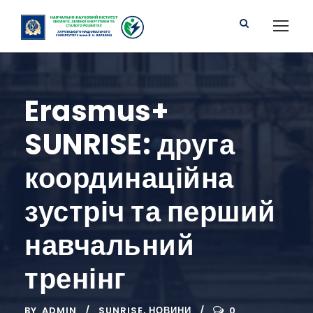
Erasmus+
SUNRISE: друга
координаційна
зустріч та перший
навчальний
тренінг
BY
ADMIN
SUNRISE
,
НОВИНИ
0