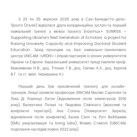
З 23 по 25 вересня 2025 року в Сан-Бенедетто-дель-
Тронто (Італія) відбулася друга координаційна зустріч та перший
навчальний тренінг у межах проєкту Erasmus+ SUNRISE –
Supporting Ukraine’s Next Generation of Scholars: a project for
Raising University Capacity and Improving Doctoral Student
Education. Захід проходив на базі навчально-тренінгового
центру UNICAM «URDIS» і зібрав партнерів із різних університетів
України та Європи. Каразінський університет представляли проф.
Максименко Н.В., доц. Тітенко Г.В., доц. Гречко А.А., доц. Карпов
В.Г. та ст. викл. Черкашина Н.І.
Перший день був присвячений тренінгу для онлайн-
тренерів. Лекції провели професори UNICAM Масімо Сарголіні та
Лука Ді Лоренцо Латіні (відновлення після землетрусів 2016
року), Валентина Польчі та Людовіка Сіміонато (вразливі та
конфліктні території), Ана Сопіна (Університет Загреба,
відновлення після конфліктів), Калев Сепп та Руті Вейбіаккім
(EMU, рекультивація та living labs), Флавіо Стіміллі (UNICAM,
подолання наслідків повені 2022 року).