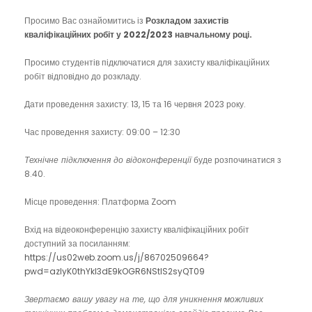
Просимо Вас ознайомитись із
Розкладом захистів
кваліфікаційних робіт у 2022/2023 навчальному році.
Просимо студентів підключатися для захисту кваліфікаційних
робіт відповідно до розкладу.
Дати проведення захисту: 13, 15 та 16 червня 2023 року.
Час проведення захисту: 09:00 – 12:30
Технічне підключення до відоконференції
буде розпочинатися з
8.40.
Місце проведення: Платформа Zoom
Вхід на відеоконференцію захисту кваліфікаційних робіт
доступний за посиланням:
https://us02web.zoom.us/j/86702509664?
pwd=azIyK0thYkI3dE9kOGR6NStIS2syQT09
Звертаємо вашу увагу на те, що для уникнення можливих