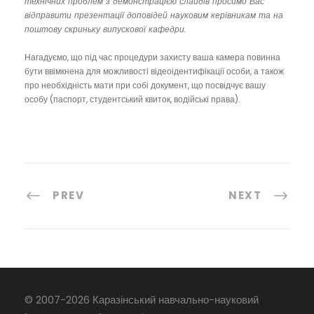
технічних проблем з демонстрацією слайдів просимо Вас
відправити презентації доповідей науковим керівникам та на
поштову скриньку випускової кафедри.
Нагадуємо, що під час процедури захисту ваша камера повинна
бути ввімкнена для можливості відеоідентифікації особи, а також
про необхідність мати при собі документ, що посвідчує вашу
особу (паспорт, студентський квиток, водійські права).
PREV
NEXT
© 2007-
2026 Каразінський навчально-науковий