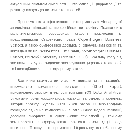
актуальним викликам сучасності — глобалізації, цифровізації та
розвитку міжкультурних компетентностей.
Програма стала ефективною платформою для міжнародної
академічної співпраці та професійного нетворкінгу. Працюючи в
мультикультурному середовищі, студент взаємодіяв із
представниками Студентської ради Copenhagen Business
School, а також обмінювався досвідом зі здобувачами освіти та
викладачами Université Paris-Est Créteil, Copenhagen Business
School, Palacký University Olomouc і UPJŠ. Особливу увагу під
час навчання було приділено застосуванню цифрових технологій
та інноваційних рішень в аграрному секторі.
Важливим результатом участі у програмі стала розробка
підсумкового командного дослідження (Short Paper),
присвяченого аналізу діяльності компанії EOS Data Analytics.
Виконуючи роль координатора команди та одного з основних
авторів проєкту, Руслан Калашніков разом із міжнародною
командою здійснив комплексний аналіз бізнес-моделі компанії,
дослідив використання супутникових технологій у точному
землеробстві та сформулював практичні рекомендації щодо
посилення її конкурентоспроможності й розвитку на глобальному