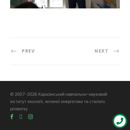
PREV
NEXT
© 2007-
2026 Каразінський навчально-науковий
інститут екології, зеленої енергетики та сталого
розвитку