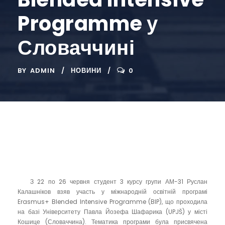
Programme у
Словаччині
BY
ADMIN
НОВИНИ
0
З 22 по 26 червня студент 3 курсу групи АМ-31 Руслан
Калашніков взяв участь у міжнародній освітній програмі
Erasmus+ Blended Intensive Programme (BIP), що проходила
на базі Університету Павла Йозефа Шафарика (UPJŠ) у місті
Кошице (Словаччина). Тематика програми була присвячена