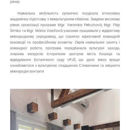
ринку.
Навчальна мобільність органічно поєднала інтенсивну
академічну підготовку з міжкультурним обміном. Завдяки високому
рівню організації програми Mgr. Veronika Petruňová, Mgr. Filip
Šimko та Mgr. Mária Vasiľová учасники працювали у відкритому
міжнародному середовищі, що сприяло ефективній командній
взаємодії та професійному розвитку. Окрім навчальних занять і
командної роботи, програма передбачала культурні заходи,
зокрема екскурсію історичним центром міста Кошице та
відвідування Ботанічного саду UPJŠ, що дало змогу краще
ознайомитися з культурною спадщиною Словаччини та зміцнити
міжнародні контакти