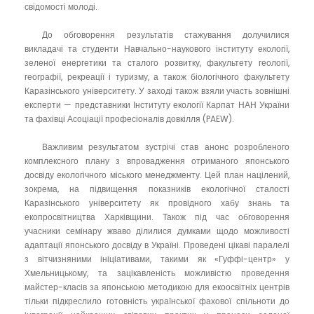
свідомості молоді.
До обговорення результатів стажування долучилися
викладачі та студенти Навчально-наукового інституту екології,
зеленої енергетики та сталого розвитку, факультету геології,
географії, рекреації і туризму, а також біологічного факультету
Каразінського університету. У заході також взяли участь зовнішні
експерти — представники Інституту екології Карпат НАН України
та фахівці Асоціації професіоналів довкілля (PAEW).
Важливим результатом зустрічі став анонс розробленого
комплексного плану з впровадження отриманого японського
досвіду екологічного міського менеджменту. Цей план націлений,
зокрема, на підвищення показників екологічної сталості
Каразінського університету як провідного хабу знань та
екопросвітництва Харківщини. Також під час обговорення
учасники семінару жваво ділилися думками щодо можливості
адаптації японського досвіду в Україні. Проведені цікаві паралелі
з вітчизняними ініціативами, такими як «Гуффі-центр» у
Хмельницькому, та зацікавленість можливістю проведення
майстер-класів за японською методикою для екоосвітніх центрів
тільки підкреслило готовність української фахової спільноти до