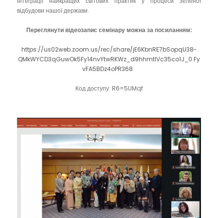
інтеграції найкращих світових практик у процеси зеленої
відбудови нашої держави.
Переглянути відеозапис семінару можна за посиланням:
https://us02web.zoom.us/rec/share/jE6KbnRE7bSopqU38-
QMkWYCD3qGuwOk5Fy14nvYtwRKWz_d9hhmtIVc35co1J_0.Fy
vFA5BDz4oPR368
Код доступу: R6=5UMqf