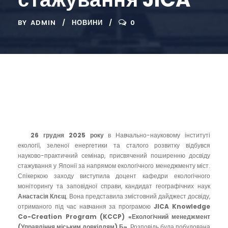
BY
ADMIN
НОВИНИ
0
26 грудня 2025 року
в Навчально-науковому інституті
екології, зеленої енергетики та сталого розвитку відбувся
науково-практичний семінар, присвячений поширенню досвіду
стажування у Японії за напрямом екологічного менеджменту міст.
Спікеркою заходу виступила доцент кафедри екологічного
моніторингу та заповідної справи, кандидат географічних наук
Анастасія Клєщ
. Вона представила змістовний дайджест досвіду,
отриманого під час навчання за програмою
JICA Knowledge
Co-Creation Program (KCCP) «Екологічний менеджмент
(Управління міським довкіллям) Б»
. Розповідь була побудована