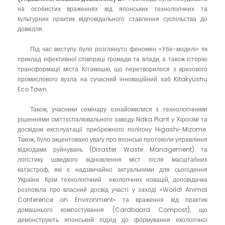
на особистих враженнях від японських технологічних та
культурних практик відповідального ставлення суспільства до
довкілля.
Під час виступу було розглянуто феномен «Убе-моделі» як
приклад ефективної співпраці громади та влади, а також історію
трансформації міста Кітакюшю, що перетворилося з кризового
промислового вузла на сучасний інноваційний хаб Kitakyushu
Eco Town.
Також, учасники семінару ознайомилися з технологічними
рішеннями сміттєспалювального заводу Naka Plant у Хіросімі та
досвідом експлуатації прибрежного полігону Higashi-Mizome.
Також, було акцентовано увагу про японські протоколи управління
відходами руйнувань (Disaster Waste Management) та
логістику швидкого відновлення міст після масштабних
катастроф, які є надзвичайно актуальними для сьогодення
України. Крім технологічний екологічних новацій, доповідачка
розповіла про власний досвід участі у заході «World! Animal
Conference on Environment» та враження від практик
домашнього компостування (Cardboard Compost), що
демонструють японський підхід до формування екологічної