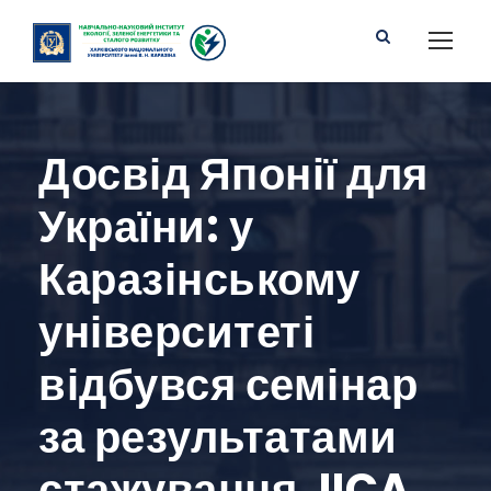
Досвід Японії для
України: у
Каразінському
університеті
відбувся семінар
за результатами
стажування JICA