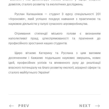
довкілля, сталого розвитку та екологічних досліджень;
Руслан Калашніков — студент 3 курсу спеціальності 201
«Агрономія», який успішно поєднує навчання з практичною та
науковою діяльністю у галузі сучасного агровиробництва.
Отримання стипендії міського голови є визнанням
наполегливої праці, цілеспрямованості та прагнення до
професійного зростання наших студентів.
Щиро вітаємо Катерину та Руслана з цим вагомим
досягненням і бажаємо подальших наукових звершень, нових
ідей, професійних успіхів та впевненого руху до реалізації
власного потенціалу на благо розвитку екології, аграрної сфери та
сталого майбутнього України!
PREV
NEXT