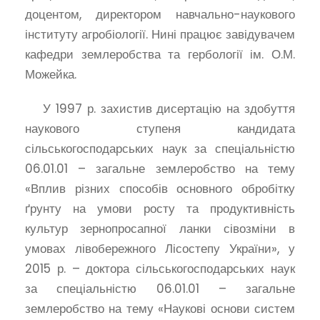
доцентом, директором навчально-наукового
інституту агробіології. Нині працює завідувачем
кафедри землеробства та гербології ім. О.М.
Можейка.
У 1997 р. захистив дисертацію на здобуття
наукового ступеня кандидата
сільськогосподарських наук за спеціальністю
06.01.01 – загальне землеробство на тему
«Вплив різних способів основного обробітку
ґрунту на умови росту та продуктивність
культур зернопросапної ланки сівозміни в
умовах лівобережного Лісостепу України», у
2015 р. – доктора сільськогосподарських наук
за спеціальністю 06.01.01 – загальне
землеробство на тему «Наукові основи систем